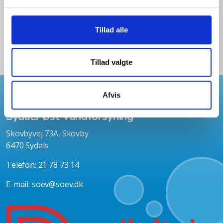
Tillad alle
TILMELD DIG HER
Tillad valgte
Forside
Links
Afvis
Sydals Øst Vandforsyning
Skovbyvej 73A, Skovby
6470 Sydals
Telefon: 21 78 73 14
E-mail:
soev@soev.dk