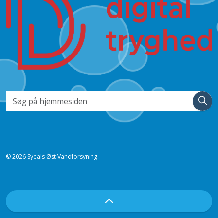
© 2026 Sydals Øst Vandforsyning