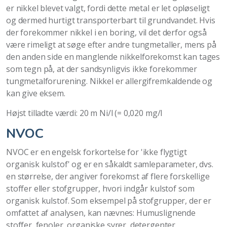
er nikkel blevet valgt, fordi dette metal er let opløseligt
og dermed hurtigt transporterbart til grundvandet. Hvis
der forekommer nikkel i en boring, vil det derfor også
være rimeligt at søge efter andre tungmetaller, mens på
den anden side en manglende nikkelforekomst kan tages
som tegn på, at der sandsynligvis ikke forekommer
tungmetalforurening. Nikkel er allergifremkaldende og
kan give eksem.
Højst tilladte værdi: 20 m Ni/l (= 0,020 mg/l
NVOC
NVOC er en engelsk forkortelse for 'ikke flygtigt
organisk kulstof' og er en såkaldt samleparameter, dvs.
en størrelse, der angiver forekomst af flere forskellige
stoffer eller stofgrupper, hvori indgår kulstof som
organisk kulstof. Som eksempel på stofgrupper, der er
omfattet af analysen, kan nævnes: Humuslignende
stoffer, fenoler, organiske syrer, detergenter,