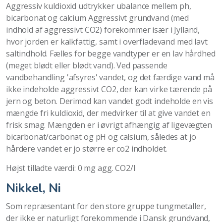
Aggressiv kuldioxid udtrykker ubalance mellem ph,
bicarbonat og calcium Aggressivt grundvand (med
indhold af aggressivt CO2) forekommer især i Jylland,
hvor jorden er kalkfattig, samt i overfladevand med lavt
saltindhold. Fælles for begge vandtyper er en lav hårdhed
(meget blødt eller blødt vand). Ved passende
vandbehandling 'afsyres' vandet, og det færdige vand må
ikke indeholde aggressivt CO2, der kan virke tærende på
jern og beton. Derimod kan vandet godt indeholde en vis
mængde fri kuldioxid, der medvirker til at give vandet en
frisk smag. Mængden er i øvrigt afhængig af ligevægten
bicarbonat/carbonat og pH og calsium, således at jo
hårdere vandet er jo større er co2 indholdet.
Højst tilladte værdi: 0 mg agg. CO2/l
Nikkel, Ni
Som repræsentant for den store gruppe tungmetaller,
der ikke er naturligt forekommende i Dansk grundvand,