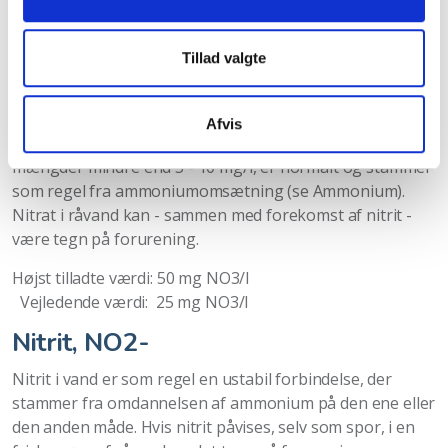
Nitrat, NO3-
For stort indhold af nitrat i drikkevand kan være
Tillad valgte
sundhedsskadeligt, navnlig for spædbørn, idet nitrat i
børns fordøjelsessystem kan bevirke, at ilttilførslen via
de røde blodlegemer nedsættes, og børnene bliver
Afvis
cyanotiske ('blå børn'). Nitrat i rentvand, sædvanligvis i
mængder mindre end 5 - 10 mg/l, er normalt og stammer
som regel fra ammoniumomsætning (se Ammonium).
Nitrat i råvand kan - sammen med forekomst af nitrit -
være tegn på forurening.
Højst tilladte værdi: 50 mg NO3/l
Vejledende værdi: 25 mg NO3/l
Nitrit, NO2-
Nitrit i vand er som regel en ustabil forbindelse, der
stammer fra omdannelsen af ammonium på den ene eller
den anden måde. Hvis nitrit påvises, selv som spor, i en