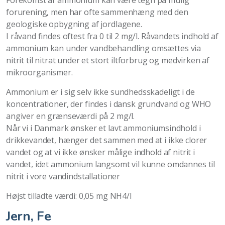
Forekomst af ammonium kan være tegn på mulig
forurening, men har ofte sammenhæng med den
geologiske opbygning af jordlagene.
I råvand findes oftest fra 0 til 2 mg/l. Råvandets indhold af
ammonium kan under vandbehandling omsættes via
nitrit til nitrat under et stort iltforbrug og medvirken af
mikroorganismer.
Ammonium er i sig selv ikke sundhedsskadeligt i de
koncentrationer, der findes i dansk grundvand og WHO
angiver en grænseværdi på 2 mg/l.
Når vi i Danmark ønsker et lavt ammoniumsindhold i
drikkevandet, hænger det sammen med at i ikke clorer
vandet og at vi ikke ønsker målige indhold af nitrit i
vandet, idet ammonium langsomt vil kunne omdannes til
nitrit i vore vandindstallationer
Højst tilladte værdi: 0,05 mg NH4/l
Jern, Fe