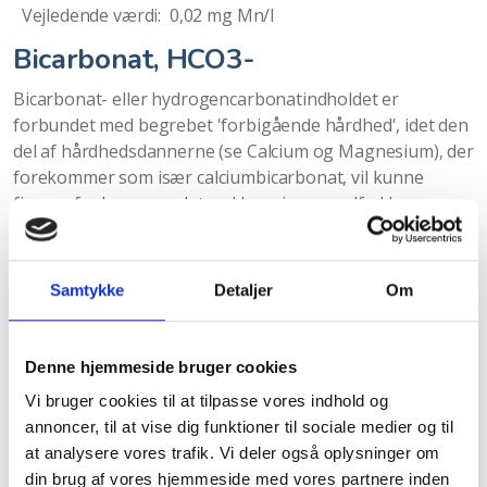
Vejledende værdi: 0,02 mg Mn/l
Bicarbonat, HCO3-
Bicarbonat- eller hydrogencarbonatindholdet er
forbundet med begrebet 'forbigående hårdhed', idet den
del af hårdhedsdannerne (se Calcium og Magnesium), der
forekommer som især calciumbicarbonat, vil kunne
fjernes fra brugsvandet ved kogning og udfældes som
kedelsten. Bicarbonat hænger sammen med ph-værdien
for at undgå aggressiv co2, og den vejledende værdi
svarer til en ph-værdi på 8,4.
Samtykke
Detaljer
Om
Vejledende værdi: Over 100 mg HCO3/l
Klorid, Cl -
Denne hjemmeside bruger cookies
Vi bruger cookies til at tilpasse vores indhold og
For højt kloridindhold kan give smagsproblemer (vandet
annoncer, til at vise dig funktioner til sociale medier og til
smager salt ved ca. 400 mg/l) og risiko for tæring i
at analysere vores trafik. Vi deler også oplysninger om
varmtvandssystemer m.v. Specielt i Danmark med
din brug af vores hjemmeside med vores partnere inden
mulighed for saltvandsindtrængning og saltholdige