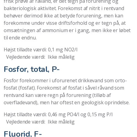
frisk prøve af råvand, er det tegn på forurening og
bakteriologisk aktivitet. Forekomst af nitrit i rentvand
behøver derimod ikke at betyde forurening, men kan
forekomme under visse driftsforhold og er tegn på, at
omsætningen af ammonium er i gang, men ikke er løbet
til ende endnu.
Højst tilladte værdi: 0,1 mg NO2/l
Vejledende værdi: Ikke målelig
Fosfor, total, P-
Fosfor forekommer i uforurenet drikkevand som orto-
fosfat (fosfat). Forekomst af fosfat i såvel råvand som
rentvand kan være regn på forurening (tilløb af
overfladevand), men har oftest en geologisk oprindelse.
Højst tilladte værdi: 0,46 mg PO4/l og 0,15 mg P/l
Vejledende værdi: Ikke målelig
Fluorid, F-